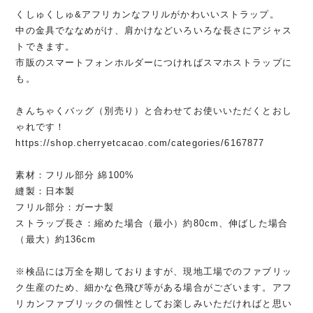
くしゅくしゅ&アフリカンなフリルがかわいいストラップ。
中の金具でななめがけ、肩かけなどいろいろな長さにアジャス
トできます。
市販のスマートフォンホルダーにつければスマホストラップに
も。
きんちゃくバッグ（別売り）と合わせてお使いいただくとおし
ゃれです！
https://shop.cherryetcacao.com/categories/6167877
素材：フリル部分 綿100%
縫製：日本製
フリル部分：ガーナ製
ストラップ長さ：縮めた場合（最小）約80cm、伸ばした場合
（最大）約136cm
※検品には万全を期しておりますが、現地工場でのファブリッ
ク生産のため、細かな色飛び等がある場合がございます。アフ
リカンファブリックの個性としてお楽しみいただければと思い