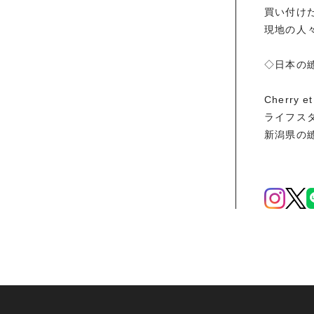
買い付け
現地の人
◇日本の
Cherry
ライフス
新潟県の