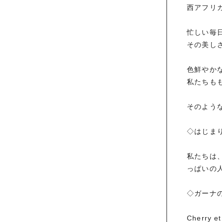
西アフリ
忙しい毎
その美し
色鮮やか
私たちも
そのよう
◇はじま
私たちは
っぱいの
◇ガーナ
Cherr