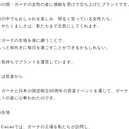
カの国・ガーナの女性の姿に感銘を受けて立ち上げたブランドです
日の中でもおしゃれを楽しみ、明るく笑っている女性たち。
さやたくましさは、私たちまで元気にしてくれます。
なガーナの生地を身に纏うことで、
もっと前向きに毎日を過ごすことができるかもしれない。
な気持ちでブランドを運営しています。
りは音楽から
、ガーナと日本の国交樹立60周年の音楽イベントを通じて、ガー
人々の姿に心奪われたのです。
の生地
y et Cacaoでは、ガーナの工場を私たちが訪問し、