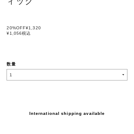
ィック
20%OFF
¥1,320
¥1,056
税込
数量
International shipping available