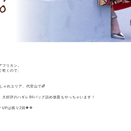
アフリカン。
ぐ乾くので、
しゃれエリア、代官山で
🌈
、大好評のハギレB
6
パック詰め放題もやっちゃいます！
P UP
は残り
2
回
🔶🔷