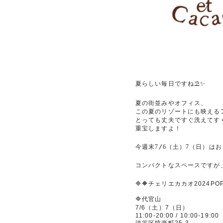
夏らしい毎日ですね
⛱️✨
夏の街並みやオフィス、
この夏のリゾートにも映える
とっても丈夫ですぐ洗えてす
重宝しますよ！
今週末
7
/
6
（土）
7
（日）はお
コンパクトなスペースですが
🔷🔶
チェリエカカオ
2024PO
🔷
代官山
7/6
（土）
7
（日）
11:00-20:00 / 10:00-19:00
渋谷区猿楽町
25-3