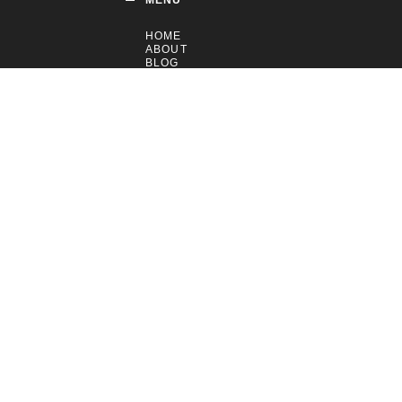
MENU
HOME
ABOUT
BLOG
COMMUNITY
CONTACT
MAIL MAGAZINE
新商品やキャンペー
ンの最新情報を配信
中！