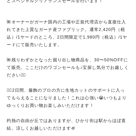
とスペシャルクリアランスセールを行います！
🌺オーナーがガーナ国内の工場や正規代理店から直接仕入
れてきた上質なガーナ産ファブリック。通常2,420円（税
込）/1ヤードのところ、2日間限定で1,980円（税込）/1ヤ
ードにて販売いたします。
🌺残りわずかとなった掘り出し物商品を、30〜50%OFFに
て販売。ここだけのワゴンセールも♪宝探し気分でお越しく
ださい🙆‍♀️
💁‍♀️2日間、服飾のプロの方に生地カットのサポートに入っ
てもらえることになりました！これは心強い😭いつもより
ゆっくりお買い物お楽しみいただけます！
灼熱の自由が丘ではありますが、ひかり街は駅からほぼ直
結。涼しくお越しいただけます🍧