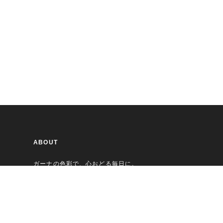
ABOUT
ガーナの色彩で、心おどる毎日に。