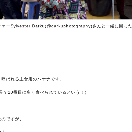
ylvester Darku(@darkuphotography)さんと一緒に
と呼ばれる主食用のバナナです。
界で10番目に多く食べられているという！）
なのですが、
なく、