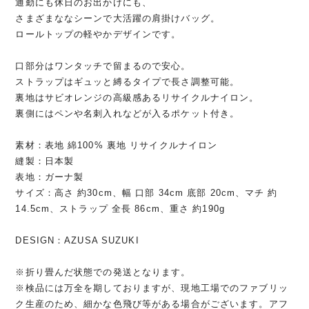
通勤にも休日のお出かけにも、
さまざまななシーンで大活躍の肩掛けバッグ。
ロールトップの軽やかデザインです。
口部分はワンタッチで留まるので安心。
ストラップはギュッと縛るタイプで長さ調整可能。
裏地はサビオレンジの高級感あるリサイクルナイロン。
裏側にはペンや名刺入れなどが入るポケット付き。
素材：表地 綿100% 裏地 リサイクルナイロン
縫製：日本製
表地：ガーナ製
サイズ：高さ 約30cm、幅 口部 34cm 底部 20cm、マチ 約
14.5cm、ストラップ 全長 86cm、重さ 約190g
DESIGN：AZUSA SUZUKI
※折り畳んだ状態での発送となります。
※検品には万全を期しておりますが、現地工場でのファブリッ
ク生産のため、細かな色飛び等がある場合がございます。アフ