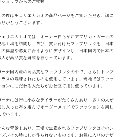
◇ショップからのご挨拶
この度はチェリエカカオの商品ページをご覧いただき、誠に
ありがとうございます。
チェリエカカオでは、オーナー自らが西アフリカ・ガーナの
現地工場を訪問し、選び、買い付けたファブリックを、日本
人の体型や感覚に合うようにデザインし、日本国内で日本の
職人が高品質な縫製を行なっています。
ガーナ国内産の高品質なファブリックの中で、さらにトップ
クラスの洗練されたものを使用しています。現地ではファッ
ションにこだわる人たちがお仕立て用に使っています。
ガーナには街に小さなテイラーがたくさんあり、多くの人が
気に入った布を選んでオーダーメイドでファッションを楽し
んでいます。
そんな背景もあり、工場で生産されるファブリックはそのシ
ーズンその時にしか作られないものです。お気に入りのデザ