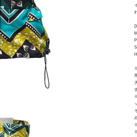
M
S
H