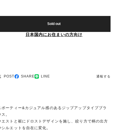
Sold out
日本国内にお住まいの方向け
POST
SHARE
LINE
通報する
スポーティー&カジュアル感のあるジップアップタイプブラ
ウス。
ウエストと裾にドロストデザインを施し、絞り方で柄の出方
やシルエットを自在に変化。