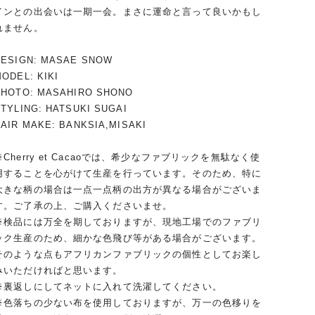
インとの出会いは一期一会。まさに運命と言って良いかもし
れません。
DESIGN: MASAE SNOW
ODEL: KIKI
PHOTO: MASAHIRO SHONO
TYLING: HATSUKI SUGAI
AIR MAKE: BANKSIA,MISAKI
※Cherry et Cacaoでは、希少なファブリックを無駄なく使
用することを心がけて生産を行っています。そのため、特に
大きな柄の場合は一点一点柄の出方が異なる場合がございま
す。ご了承の上、ご購入くださいませ。
※検品には万全を期しておりますが、現地工場でのファブリ
ック生産のため、細かな色飛び等がある場合がございます。
そのような点もアフリカンファブリックの個性としてお楽し
みいただければと思います。
※裏返しにしてネットに入れて洗濯してください。
※色落ちの少ない布を使用しておりますが、万一の色移りを