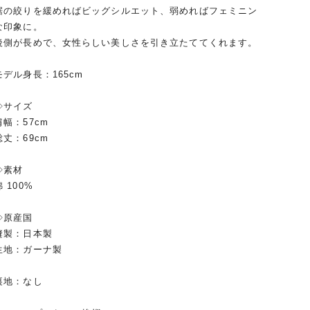
裾の絞りを緩めればビッグシルエット、弱めればフェミニン
な印象に。
後側が長めで、女性らしい美しさを引き立たててくれます。
モデル身長：165cm
◇サイズ
肩幅：57cm
総丈：69cm
◇素材
綿 100%
◇原産国
縫製：日本製
生地：ガーナ製
裏地：なし