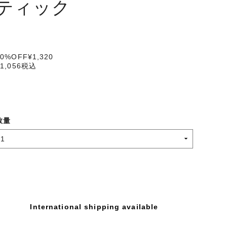
ティック
20%OFF
¥1,320
1,056
税込
数量
International shipping available