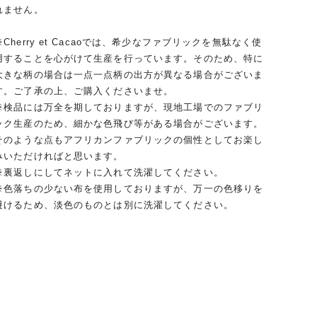
れません。
※Cherry et Cacaoでは、希少なファブリックを無駄なく使
用することを心がけて生産を行っています。そのため、特に
大きな柄の場合は一点一点柄の出方が異なる場合がございま
す。ご了承の上、ご購入くださいませ。
※検品には万全を期しておりますが、現地工場でのファブリ
ック生産のため、細かな色飛び等がある場合がございます。
そのような点もアフリカンファブリックの個性としてお楽し
みいただければと思います。
※裏返しにしてネットに入れて洗濯してください。
※色落ちの少ない布を使用しておりますが、万一の色移りを
避けるため、淡色のものとは別に洗濯してください。