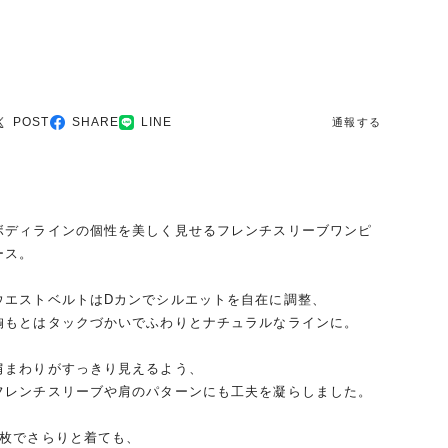
POST
SHARE
LINE
通報する
ボディラインの個性を美しく見せるフレンチスリーブワンピ
ース。
ウエストベルトはDカンでシルエットを自在に調整、
胸もとはタックづかいでふわりとナチュラルなラインに。
肩まわりがすっきり見えるよう、
フレンチスリーブや肩のパターンにも工夫を凝らしました。
1枚でさらりと着ても、