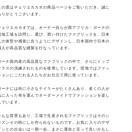
この度はチェリエカカオの商品ページをご覧いただき、誠に
ありがとうございます。
チェリエカカオでは、オーナー自らが西アフリカ・ガーナの
現地工場を訪問し、選び、買い付けたファブリックを、日本
人の体型や感覚に合うようにデザインし、日本国内で日本の
職人が高品質な縫製を行なっています。
ガーナ国内産の高品質なファブリックの中で、さらにトップ
クラスの洗練されたものを使用しています。現地ではファッ
ションにこだわる人たちがお仕立て用に使っています。
ガーナには街に小さなテイラーがたくさんあり、多くの人が
気に入った布を選んでオーダーメイドでファッションを楽し
んでいます。
そんな背景もあり、工場で生産されるファブリックはそのシ
ーズンその時にしか作られないものです。お気に入りのデザ
インとの出会いは一期一会。まさに運命と言って良いかもし